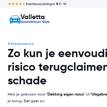
9.1
Klantbeoordelingen
/ 10
Valletta
Autoverhuur Gids
Klantenservice
Zo kun je eenvoud
risico terugclaime
schade
‘Dekking eigen risico’
‘Uitgebr
Heb je gekozen voor
of
je terug. Dat gaat zo: