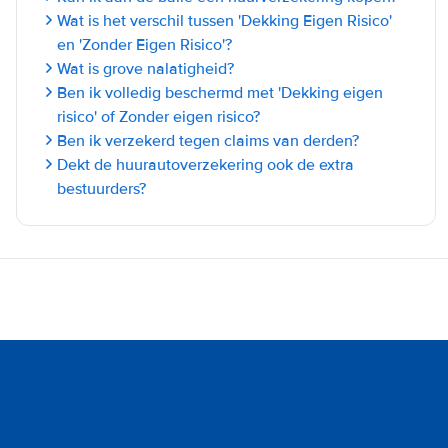
Wat is het verschil tussen 'Dekking Eigen Risico'
en 'Zonder Eigen Risico'?
Wat is grove nalatigheid?
Ben ik volledig beschermd met 'Dekking eigen
risico' of Zonder eigen risico?
Ben ik verzekerd tegen claims van derden?
Dekt de huurautoverzekering ook de extra
bestuurders?